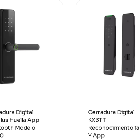
adura Digital
Cerradura Digital
lus Huella App
KX3TT
tooth Modelo
Reconocimiento fa
00
Y App