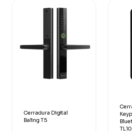
Cerr
Cerradura Digital
Keyp
Baling T5
Blue
TL1