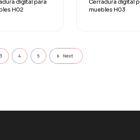
adura digital para
Cerradura digital 
bles H02
muebles H03
3
4
5
Next