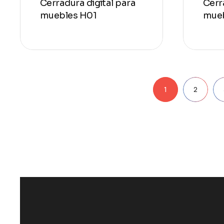
Cerradura digital para
Cerr
muebles H01
mue
Pagination
1
2