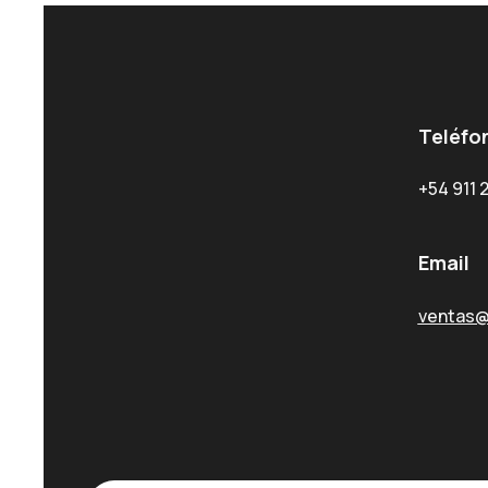
Teléfo
+54 911 
Email
ventas@