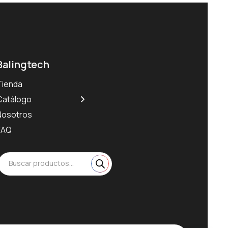
Balingtech
Tienda
Catálogo
Nosotros
FAQ
Búsqueda
de
Buscar productos...
productos