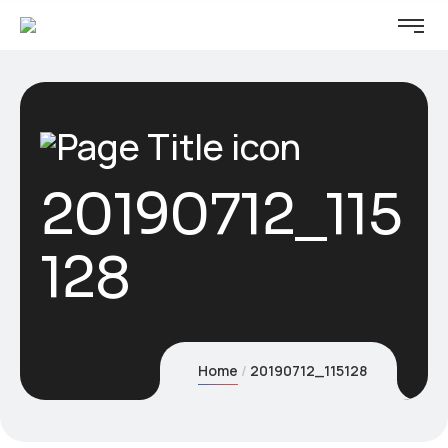
20190712_115
128
Home
20190712_115128